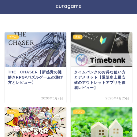
curagame
ゲーム
通販
THE CHASER【新感覚の謎
タイムバンクのお得な使い方
解きRPG×パズルゲームの遊び
とデメリット【通販史上最安
方とレビュー】
値のアウトレットアプリを徹
底レビュー】
2020年5月2日
2020年4月25日
ゲーム
アプリ