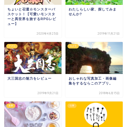
ちょいと召還☆モンスターバ
わたしらしい家、探してみま
スケット！【可愛いモンスタ
せんか?
ーと異世界を旅するRPGレビ
ュー】
2020年4月23日
2019年11月21日
アプリ
カメラ
大三国志の魅力をレビュー
おしゃれな写真加工・画像編
集をするならこのアプリ。
2019年9月21日
2018年6月15日
食事
仕事