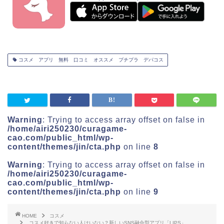
コスメ アプリ 無料 口コミ オススメ プチプラ デパコス
Warning
: Trying to access array offset on false in
/home/airi250230/curagame-
cao.com/public_html/wp-
content/themes/jin/cta.php
on line
8
Warning
: Trying to access array offset on false in
/home/airi250230/curagame-
cao.com/public_html/wp-
content/themes/jin/cta.php
on line
9
HOME
コスメ
コスメ好きで知らない人はいない？新しいSNS融合型アプリ「LIPS」