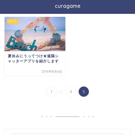
curagame
カメラ
夏休みにうってつけ★遠隔シ
ャッターアプリを紹介します
2016年8月6日
...
1
4
5