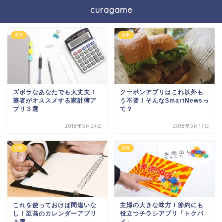
curagame
家計
食事
ズボラなあなたでも大丈夫！
クーポンアプリはこれ以外も
筆者がオススメする家計簿ア
う不要！そんなSmartNewsっ
プリ３選
て？
2018年5月24日
2018年5月17日
仕事
家庭
これを使っておけば間違いな
主婦の大きな味方！節約にも
し！至高のカレンダーアプリ
役立つチラシアプリ「トクバ
３選
イ」