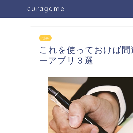
curagame
仕事
これを使っておけば間
ーアプリ３選