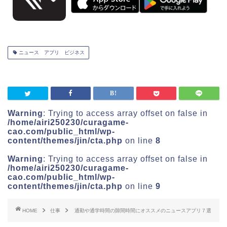
ニュース アプリ ビジネス
Warning
: Trying to access array offset on false in
/home/airi250230/curagame-
cao.com/public_html/wp-
content/themes/jin/cta.php
on line
8
Warning
: Trying to access array offset on false in
/home/airi250230/curagame-
cao.com/public_html/wp-
content/themes/jin/cta.php
on line
9
HOME
仕事
通勤や通学時間の隙間時間にオススメのニュースアプリ７選