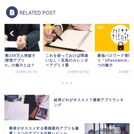
RELATED POST
仕事
仕事
用者数150万人突破す
これを使っておけば間違
最強パスワード管理
名刺管理アプリ
いなし！至高のカレンダ
リ「1Password」
ight」の魅力とは？
ーアプリ３選
つの魅力
2018年4月17日
2018年5月10日
2018年5
結局どれがオススメ？漫画アプリランキ
ング
筆者がオススメする乗換案内アプリを厳
選！３つのアプリを比較レビュー。